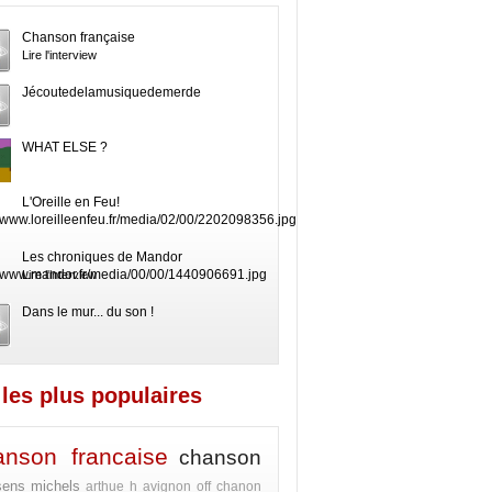
Chanson française
Lire l'interview
Jécoutedelamusiquedemerde
WHAT ELSE ?
L'Oreille en Feu!
Les chroniques de Mandor
Lire l'interview
Dans le mur... du son !
les plus populaires
anson francaise
chanson
sens
michels
arthue h
avignon off
chanon