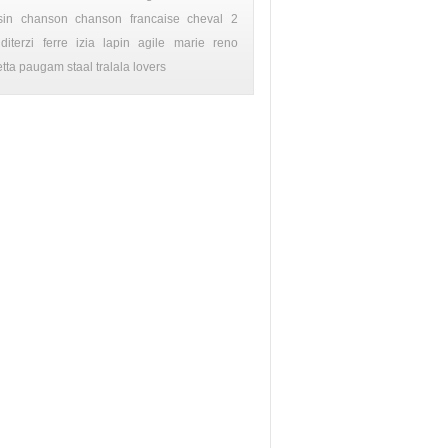
sin
chanson chanson francaise
cheval 2
diterzi
ferre
izia
lapin agile
marie reno
etta
paugam
staal
tralala lovers