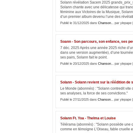
Solann révélation Sacem 2025 grands_prix
Solann chante avec une délicatesse qui tran
féminine aux Victoires de la Musique, Solann
d’un premier album devenu l’une des révélat
Publié le 31/12/2025 dans
Chanson...
par ylepape 
Soann - Son parcours, son enfance, ses peu
7 déc. 2025 Après une année 2025 riche d’u
dans une version augmentée), d’une tournée 
ses pairs, Solann fait le point.
Publié le 20/12/2025 dans
Chanson...
par ylepape 
Solann - Solann revient sur la réédition de
Le Monde (abonnés) : "Solann contredit vite c
ses analyses, la force de ses convictions."
Publié le 27/11/2025 dans
Chanson...
par ylepape 
Solann Ft. Yoa - Thelma et Louise
Télérama (abonnés) : "Solann possède une qual
comme en témoigne L’Oiseau, fable cruelle et 