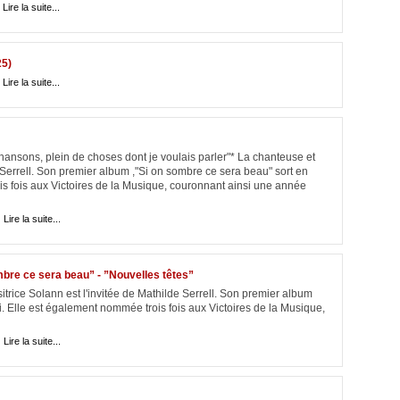
|
Lire la suite...
25)
|
Lire la suite...
chansons, plein de choses dont je voulais parler"* La chanteuse et
 Serrell. Son premier album ,"Si on sombre ce sera beau" sort en
is fois aux Victoires de la Musique, couronnant ainsi une année
|
Lire la suite...
mbre ce sera beau” - ”Nouvelles têtes”
trice Solann est l'invitée de Mathilde Serrell. Son premier album
. Elle est également nommée trois fois aux Victoires de la Musique,
|
Lire la suite...