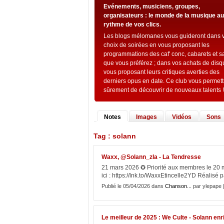
Evénements, musiciens, groupes,
organisateurs : le monde de la musique au
rythme de vos clics.
Les blogs mélomanes vous guideront dans 
choix de soirées en vous proposant les
programmations des caf' conc, cabarets et s
que vous préférez ; dans vos achats de dis
vous proposant leurs critiques averties des
derniers opus en date. Ce club vous permett
sûrement de découvrir de nouveaux talents !
Notes
Images
Vidéos
Sons
Tag : solann
Waxx, @Solann_zla - La Tendresse
21 mars 2026 ✪ Priorité aux membres le 20 
ici : https://lnk.to/WaxxEtincelle2YD Réalisé 
Publié le 05/04/2026 dans
Chanson...
par ylepape 
Le meilleur de 2025 : We Culte - Solann enri