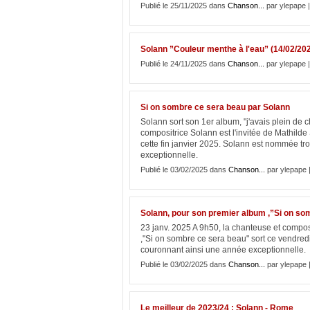
Publié le 25/11/2025 dans
Chanson...
par ylepape 
Solann ”Couleur menthe à l'eau” (14/02/20
Publié le 24/11/2025 dans
Chanson...
par ylepape 
Si on sombre ce sera beau par Solann
Solann sort son 1er album, "j'avais plein de 
compositrice Solann est l'invitée de Mathilde
cette fin janvier 2025. Solann est nommée tro
exceptionnelle.
Publié le 03/02/2025 dans
Chanson...
par ylepape 
Solann, pour son premier album ,”Si on so
23 janv. 2025 A 9h50, la chanteuse et composi
,"Si on sombre ce sera beau" sort ce vendredi
couronnant ainsi une année exceptionnelle.
Publié le 03/02/2025 dans
Chanson...
par ylepape 
Le meilleur de 2023/24 : Solann - Rome