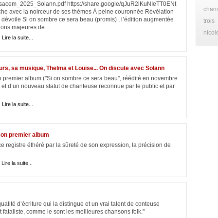
_sacem_2025_Solann.pdf https://share.google/qJuR2iKuNIeTT0ENt
chan
che avec la noirceur de ses thèmes À peine couronnée Révélation
 dévoile Si on sombre ce sera beau (promis) , l’édition augmentée
trois
ions majeures de...
nicol
|
Lire la suite...
rs, sa musique, Thelma et Louise... On discute avec Solann
n premier album ("Si on sombre ce sera beau", réédité en novembre
et d’un nouveau statut de chanteuse reconnue par le public et par
|
Lire la suite...
 son premier album
e registre éthéré par la sûreté de son expression, la précision de
|
Lire la suite...
ité d’écriture qui la distingue et un vrai talent de conteuse
fataliste, comme le sont les meilleures chansons folk."