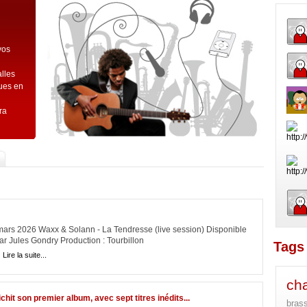
vos
alles
ques en
ra
mars 2026 Waxx & Solann - La Tendresse (live session) Disponible
par Jules Gondry Production : Tourbillon
Tags 
|
Lire la suite...
ch
chit son premier album, avec sept titres inédits...
bras