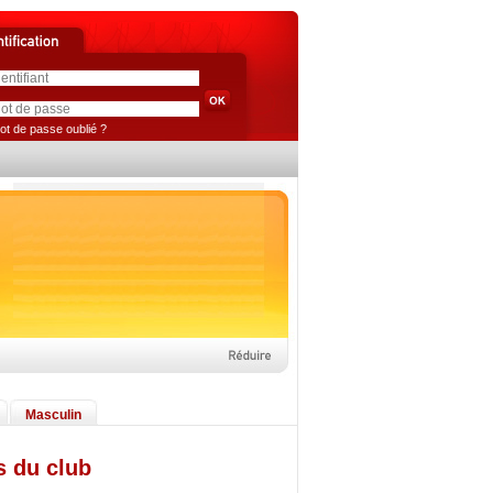
ot de passe oublié ?
Masculin
s du club