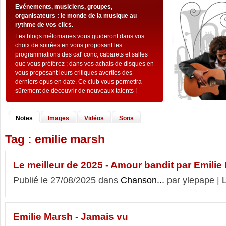
Evénements, musiciens, groupes,
organisateurs : le monde de la musique au
rythme de vos clics.
Les blogs mélomanes vous guideront dans vos
choix de soirées en vous proposant les
programmations des caf' conc, cabarets et salles
que vous préférez ; dans vos achats de disques en
vous proposant leurs critiques averties des
derniers opus en date. Ce club vous permettra
sûrement de découvrir de nouveaux talents !
Notes
Images
Vidéos
Sons
Tag : emilie marsh
Le meilleur de 2025 - Amour bandit par Emilie
Publié le 27/08/2025 dans
Chanson...
par ylepape |
L
Emilie Marsh - Jamais vu