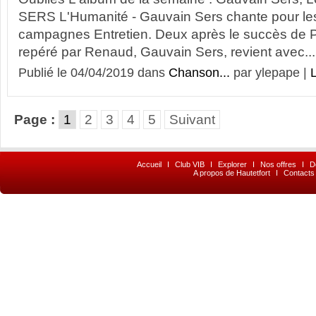
SERS L'Humanité - Gauvain Sers chante pour les
campagnes Entretien. Deux après le succès de P
repéré par Renaud, Gauvain Sers, revient avec...
Publié le 04/04/2019 dans
Chanson...
par ylepape |
L
Page :
1
2
3
4
5
Suivant
Accueil
I
Club VIB
I
Explorer
I
Nos offres
I
D
A propos de Hautetfort
I
Contacts