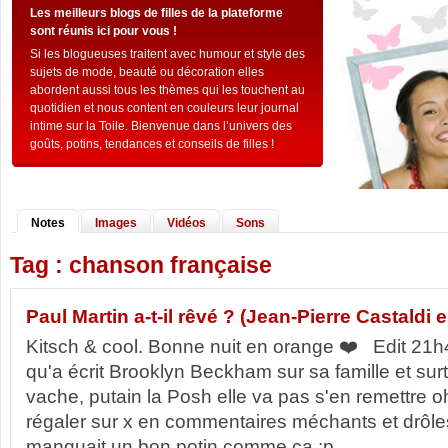
Les meilleurs blogs de filles de la plateforme
sont réunis ici pour vous !
Si les blogueuses traitent avec humour et style des
sujets de mode, beauté ou décoration elles
abordent aussi tous les thèmes qui les touchent au
quotidien et nous content en couleurs leur journal
intime sur la Toile. Bienvenue dans l’univers des
goûts, potins, tendances et conseils de filles !
Notes
Images
Vidéos
Sons
Tag : chanson française
Paul Martin a-t-il rêvé ? (Jean-Pierre Castaldi e
Kitsch & cool. Bonne nuit en orange ❤️ Edit 21h47
qu'a écrit Brooklyn Beckham sur sa famille et sur
vache, putain la Posh elle va pas s'en remettre 
régaler sur x en commentaires méchants et drôle
manquait un bon potin comme ça ;p