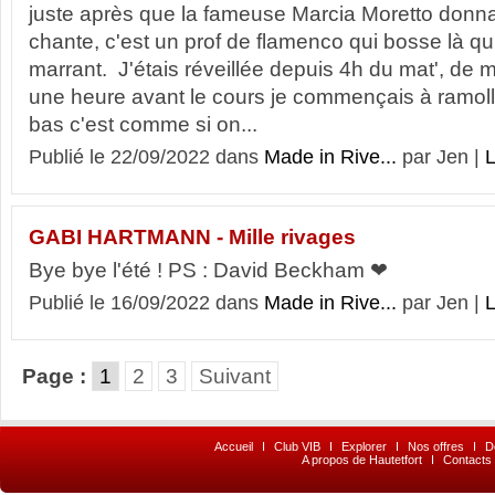
juste après que la fameuse Marcia Moretto donna
chante, c'est un prof de flamenco qui bosse là qui
marrant. J'étais réveillée depuis 4h du mat', de m
une heure avant le cours je commençais à ramolli
bas c'est comme si on...
Publié le 22/09/2022 dans
Made in Rive...
par Jen |
L
GABI HARTMANN - Mille rivages
Bye bye l'été ! PS : David Beckham ❤︎
Publié le 16/09/2022 dans
Made in Rive...
par Jen |
L
Page :
1
2
3
Suivant
Accueil
I
Club VIB
I
Explorer
I
Nos offres
I
D
A propos de Hautetfort
I
Contacts