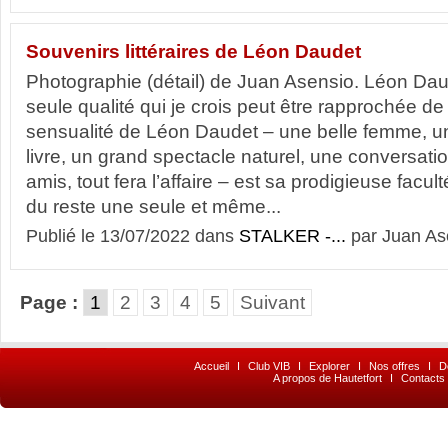
Souvenirs littéraires de Léon Daudet
Photographie (détail) de Juan Asensio. Léon Dau
seule qualité qui je crois peut être rapprochée de
sensualité de Léon Daudet – une belle femme, un
livre, un grand spectacle naturel, une conversati
amis, tout fera l’affaire – est sa prodigieuse facu
du reste une seule et même...
Publié le 13/07/2022 dans
STALKER -...
par Juan As
Page :
1
2
3
4
5
Suivant
Accueil
I
Club VIB
I
Explorer
I
Nos offres
I
D
A propos de Hautetfort
I
Contacts