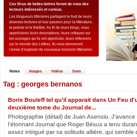
Ces férus de belles-lettres feront de vous des
lecteurs intéressés et curieux.
Les blogueurs littéraires partagent le fruit de leurs
diverses lectures et leur passion pour la littérature,
la poésie et le théâtre. Au fil de leurs blogs, vous
apprécierez leurs descriptions, leurs critiques sur
les ouvrages qu’ils ont appréciés, leurs réflexions
sur le monde des Lettres. Ils vous donneront
l’envie d’explorer de nouveaux horizons littéraires.
Notes
Images
Vidéos
Sons
Tag : georges bernanos
Boris Bouïeff tel qu'il apparait dans Un Feu d
deuxième tome du Journal de...
Photographie (détail) de Juan Asensio. J'avance
l'étonnant Journal que Roger Bésus a tenu duran
assez intrigué par sa solitude altière, qui sembl