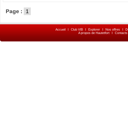
Page :
1
Accueil
I
Club VIB
I
Explorer
I
Nos offres
I
D
A propos de Hautetfort
I
Contacts