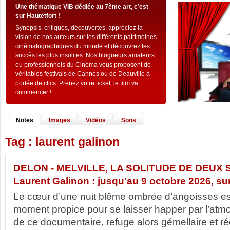
Une thématique VIB dédiée au 7ème art, c’est
sur Hautetfort !
Synopsis, critiques, découvertes, appréciez la
vision de nos auteurs sur les différents patrimoines
cinématographiques du monde et découvrez les
succès les plus insolites. Nos blogueurs amateurs
ou professionnels du Cinéma vous proposent de
véritables festivals de Cannes ou de Deauville à
portée de clics. Prenez votre ticket, le film va
commencer !
Notes
Images
Vidéos
Sons
Tag : laurent galinon
DELON - MELVILLE, LA SOLITUDE DE DEUX
Laurent Galinon : jusqu'au 9 octobre 2026, sur.
Le cœur d’une nuit blême ombrée d’angoisses es
moment propice pour se laisser happer par l’atm
de ce documentaire, refuge alors gémellaire et ré