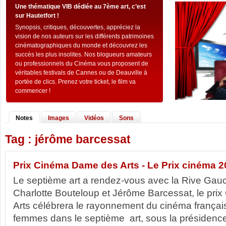
Une thématique VIB dédiée au 7ème art, c’est
sur Hautetfort !
Synopsis, critiques, découvertes, appréciez la
vision de nos auteurs sur les différents patrimoines
cinématographiques du monde et découvrez les
succès les plus insolites. Nos blogueurs amateurs
ou professionnels du Cinéma vous proposent de
véritables festivals de Cannes ou de Deauville à
portée de clics. Prenez votre ticket, le film va
commencer !
Notes
Images
Vidéos
Sons
Tag : jérôme barcessat
Prix Cinéma Dame des Arts - Le Prix cinéma 2
Le septième art a rendez-vous avec la Rive Gau
Charlotte Bouteloup et Jérôme Barcessat, le pr
Arts célébrera le rayonnement du cinéma français
femmes dans le septième art, sous la présidence 