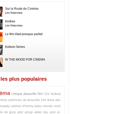
Sur la Route du Cinéma
Lire l'interview
Inisfree
Lire l'interview
Le film était presque parfait
Kulture-Series
IN THE MOOD FOR CINEMA
les plus populaires
néma
critique
deauville
film
52e festival
néma américain de deauville
54e fema
abu
 shawky
adeline d'hermy
adieu monde cruel
lix de givry
aitor arregi
akiko oku
amir el-