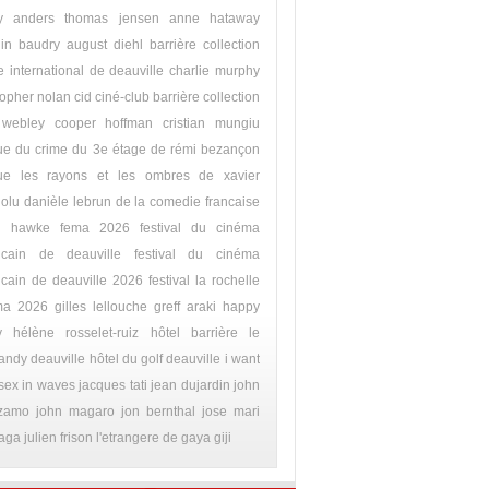
y
anders thomas jensen
anne hataway
nin baudry
august diehl
barrière collection
e international de deauville
charlie murphy
topher nolan
cid
ciné-club barrière collection
 webley
cooper hoffman
cristian mungiu
que du crime du 3e étage de rémi bezançon
ique les rayons et les ombres de xavier
olu
danièle lebrun
de la comedie francaise
n hawke
fema 2026
festival du cinéma
icain de deauville
festival du cinéma
cain de deauville 2026
festival la rochelle
ma 2026
gilles lellouche
greff araki
happy
y
hélène rosselet-ruiz
hôtel barrière le
andy deauville
hôtel du golf deauville
i want
sex
in waves
jacques tati
jean dujardin
john
izamo
john magaro
jon bernthal
jose mari
aga
julien frison
l'etrangere de gaya giji