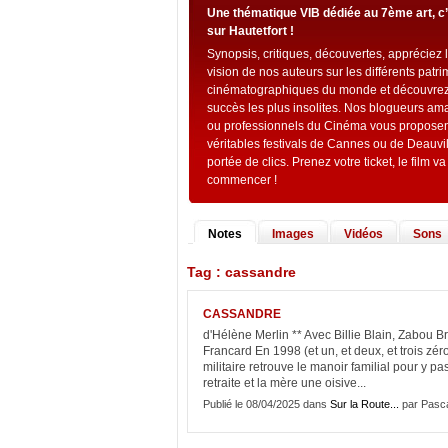
Une thématique VIB dédiée au 7ème art, c
sur Hautetfort !
Synopsis, critiques, découvertes, appréciez 
vision de nos auteurs sur les différents patr
cinématographiques du monde et découvrez
succès les plus insolites. Nos blogueurs am
ou professionnels du Cinéma vous proposen
véritables festivals de Cannes ou de Deauvil
portée de clics. Prenez votre ticket, le film va
commencer !
Notes
Images
Vidéos
Sons
Tag : cassandre
CASSANDRE
d'Hélène Merlin ** Avec Billie Blain, Zabou B
Francard En 1998 (et un, et deux, et trois zé
militaire retrouve le manoir familial pour y pas
retraite et la mère une oisive...
Publié le 08/04/2025 dans
Sur la Route...
par Pasca