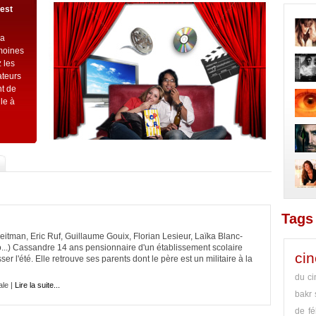
’est
la
imoines
 les
ateurs
t de
le à
Tags 
reitman, Eric Ruf, Guillaume Gouix, Florian Lesieur, Laïka Blanc-
ro...) Cassandre 14 ans pensionnaire d'un établissement scolaire
ci
ser l'été. Elle retrouve ses parents dont le père est un militaire à la
du ci
le |
Lire la suite...
bakr
de fé