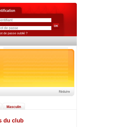
ot de passe oublié ?
Masculin
s du club