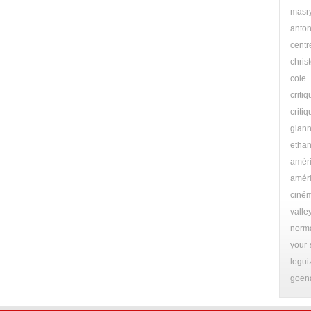
masr
anto
centr
chris
cole
criti
crit
giann
etha
amér
améri
ciné
valle
norm
your 
legu
goen