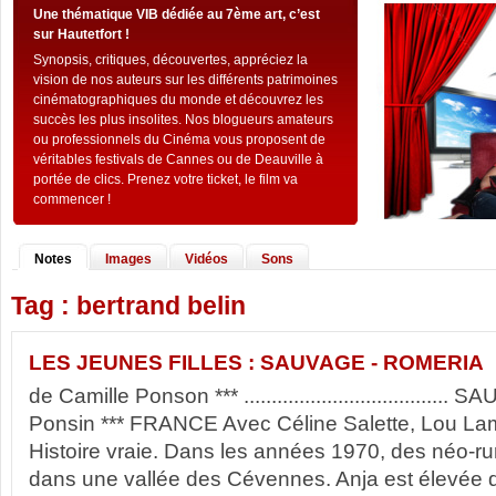
Une thématique VIB dédiée au 7ème art, c’est
sur Hautetfort !
Synopsis, critiques, découvertes, appréciez la
vision de nos auteurs sur les différents patrimoines
cinématographiques du monde et découvrez les
succès les plus insolites. Nos blogueurs amateurs
ou professionnels du Cinéma vous proposent de
véritables festivals de Cannes ou de Deauville à
portée de clics. Prenez votre ticket, le film va
commencer !
Notes
Images
Vidéos
Sons
Tag : bertrand belin
LES JEUNES FILLES : SAUVAGE - ROMERIA
de Camille Ponson *** ...................................
Ponsin *** FRANCE Avec Céline Salette, Lou Lam
Histoire vraie. Dans les années 1970, des néo-rur
dans une vallée des Cévennes. Anja est élevée