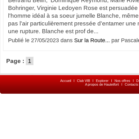
Bertrand Belin, Dominique Reymond, Marie Riv
Bohringer, Virginie Ledoyen Rose est persuadée 
l'homme idéal à sa soeur jumelle Blanche, même s
pas l'air particulièrement pressée d'entamer une 
une rupture. Blanche est prof de...
Publié le 27/05/2023 dans
Sur la Route...
par Pascal
Page :
1
Accueil
I
Club VIB
I
Explorer
I
Nos offres
I
D
A propos de Hautetfort
I
Contacts