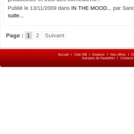
Publié le 13/11/2009 dans
IN THE MOOD...
par Sand
suite...
Page :
1
2
Suivant
Accueil
I
Club VIB
I
Explorer
I
Nos offres
I
D
A propos de Hautetfort
I
Contacts