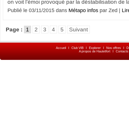
on voit l’émoi provoqué par la déstabilisation de la
Publié le 03/11/2015 dans
Métapo infos
par Zed |
Lir
Page :
1
2
3
4
5
Suivant
Accueil
I
Club VIB
I
Explorer
I
Nos offres
I
D
A propos de Hautetfort
I
Contacts