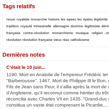
Tags relatifs
revue
royaliste
monarchie
histoire
les epees
les épées
légitimité
tradition
royauté
trimestrielle
allemagne
doctrine légitimiste
démo
française
contre-révolution
monarchisme
musique
religion
c
révolution
révolution française
vieux réac
catholicisme
Dernières notes
C'était le 10 juin...
1190. Mort en Anatolie de l'empereur Frédéric Ier
"Barberousse". 1467. Mort de Philippe III le Bon
Fils de Jean sans Peur, il s'allia après la mort d
d'Angleterre, qu'il reconnut comme héritier du tr
réconcilia avec Charles VII en 1435. "Grand-duc d
constitua un vaste état comprenant la Picardie,...