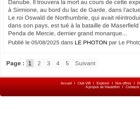
Danube. Il trouvera la mort au cours de cette exp
à Sirmione, au bord du lac de Garde, dans l’actu
Le roi Oswald de Northumbrie, qui avait réintrodui
dans son pays, est tué à la bataille de Maserfield 
Penda de Mercie, dernier grand monarque...
Publié le 05/08/2025 dans
LE PHOTON
par Le Phot
Page :
1
2
3
4
5
Suivant
Accueil
I
Club VIB
I
Explorer
I
Nos offres
I
D
A propos de Hautetfort
I
Contacts