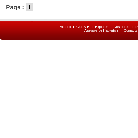
Page :
1
Accueil
I
Club VIB
I
Explorer
I
Nos offres
I
D
A propos de Hautetfort
I
Contacts