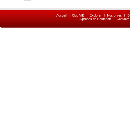
Accueil
I
Club VIB
I
Explorer
I
Nos offres
I
D
A propos de Hautetfort
I
Contacts