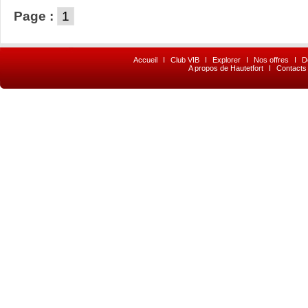
Page :
1
Accueil
I
Club VIB
I
Explorer
I
Nos offres
I
D
A propos de Hautetfort
I
Contacts