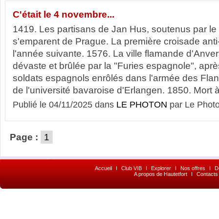
C'était le 4 novembre...
1419. Les partisans de Jan Hus, soutenus par le
s'emparent de Prague. La première croisade anti
l'année suivante. 1576. La ville flamande d'Anve
dévaste et brûlée par la "Furies espagnole", aprè
soldats espagnols enrôlés dans l'armée des Flan
de l'université bavaroise d'Erlangen. 1850. Mort à
Publié le 04/11/2025 dans
LE PHOTON
par Le Phot
Page :
1
Accueil
I
Club VIB
I
Explorer
I
Nos offres
I
D
A propos de Hautetfort
I
Contacts