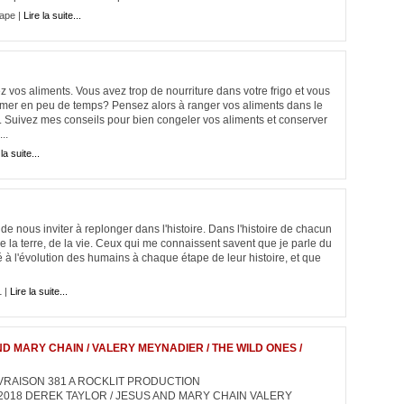
ape |
Lire la suite...
z vos aliments. Vous avez trop de nourriture dans votre frigo et vous
mer en peu de temps? Pensez alors à ranger vos aliments dans le
. Suivez mes conseils pour bien congeler vos aliments et conserver
..
la suite...
de nous inviter à replonger dans l'histoire. Dans l'histoire de chacun
de la terre, de la vie. Ceux qui me connaissent savent que je parle du
é à l'évolution des humains à chaque étape de leur histoire, et que
1 |
Lire la suite...
AND MARY CHAIN / VALERY MEYNADIER / THE WILD ONES /
LIVRAISON 381 A ROCKLIT PRODUCTION
/ 2018 DEREK TAYLOR / JESUS AND MARY CHAIN VALERY