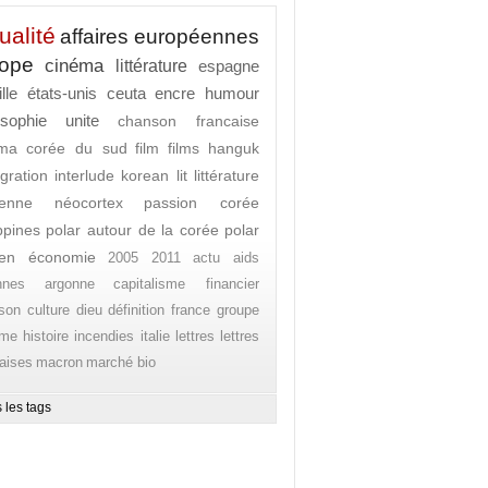
ualité
affaires européennes
rope
cinéma
littérature
espagne
lle
états-unis
ceuta
encre
humour
osophie
unite
chanson francaise
ema
corée du sud
film
films
hanguk
gration
interlude
korean lit
littérature
enne
néocortex
passion corée
ippines
polar autour de la corée
polar
en
économie
2005
2011
actu
aids
nnes
argonne
capitalisme financier
son
culture
dieu
définition
france
groupe
ome
histoire
incendies
italie
lettres
lettres
aises
macron
marché bio
 les tags