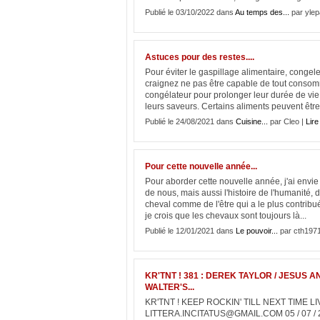
Publié le 03/10/2022 dans
Au temps des...
par ylep
Astuces pour des restes....
Pour éviter le gaspillage alimentaire, congele
craignez ne pas être capable de tout consom
congélateur pour prolonger leur durée de vie
leurs saveurs. Certains aliments peuvent être.
Publié le 24/08/2021 dans
Cuisine...
par Cleo |
Lire 
Pour cette nouvelle année...
Pour aborder cette nouvelle année, j'ai envie 
de nous, mais aussi l'histoire de l'humanité, 
cheval comme de l'être qui a le plus contribu
je crois que les chevaux sont toujours là...
Publié le 12/01/2021 dans
Le pouvoir...
par cth197
KR'TNT ! 381 : DEREK TAYLOR / JESUS 
WALTER'S...
KR'TNT ! KEEP ROCKIN' TILL NEXT TIME 
LITTERA.INCITATUS@GMAIL.COM 05 / 07 