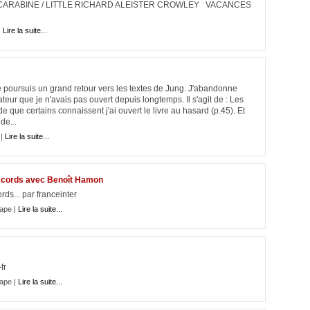
 CARABINE / LITTLE RICHARD ALEISTER CROWLEY VACANCES
|
Lire la suite...
 poursuis un grand retour vers les textes de Jung. J'abandonne
teur que je n'avais pas ouvert depuis longtemps. Il s'agit de : Les
 que certains connaissent j'ai ouvert le livre au hasard (p.45). Et
de...
 |
Lire la suite...
ccords avec Benoît Hamon
s... par franceinter
ape |
Lire la suite...
fr
ape |
Lire la suite...