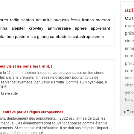
act
eu
ores
radio
santos
actualite
augusto
festa
franca
macron
mani
inha
aleister crowley
anniversaire
apnee
apprenant
phil
lai
bon pasteur
c
c.g.jung
cambadelis
catastrophismes
cin
immi
coré
phil
 vie et les riens, les f. et ill. !
coré
té le 11 juin un homme à scooter, après avoir passé un feu sirène
 les anciens premiers ministres ne disposent pourtant plus de
arde
nserver cet avantage. par David Perrotin Comme au Moyen-âge, il
chan
OUS...
gén
|
Lire la suite...
franç
Tous
CE entravé par les règles européennes
ions, déplacement des populations… 2022 est l’année de tous les
limatique. Ces événements sont souvent dénoncés comme étant le
nts. Si ce constat est irréfutable, il ne doit pas éclipser l’impact
a quantité de monnaie qui...