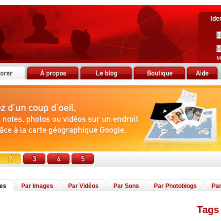
M
tes
Par Images
Par Vidéos
Par Sons
Par Photoblogs
Par
Tags 