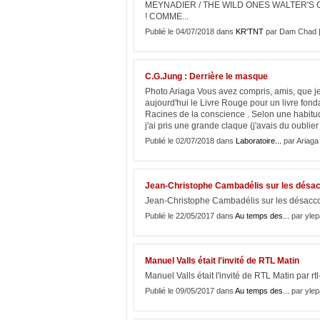
MEYNADIER / THE WILD ONES WALTER'S
! COMME...
Publié le 04/07/2018 dans
KR'TNT
par Dam Chad 
C.G.Jung : Derrière le masque
Photo Ariaga Vous avez compris, amis, que je
aujourd'hui le Livre Rouge pour un livre fonda
Racines de la conscience . Selon une habitude
j'ai pris une grande claque (j'avais du oublier 
Publié le 02/07/2018 dans
Laboratoire...
par Ariaga
Jean-Christophe Cambadélis sur les désa
Jean-Christophe Cambadélis sur les désaccord
Publié le 22/05/2017 dans
Au temps des...
par ylep
Manuel Valls était l'invité de RTL Matin
Manuel Valls était l'invité de RTL Matin par rtl-
Publié le 09/05/2017 dans
Au temps des...
par ylep