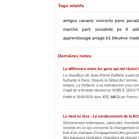
Tags relatifs
amigos
canario
concerto
paris
pecad
marche
parti socialiste
ps
6
aid
apprentissage
ariaga
b1
bleuène made
Dernières notes
La différence entre les gens qui ont réussi leur
Le chauffeur de Jean-Pierre Raffarin a percu
hurlante à Paris. Depuis le début de l’année,
voiture. Le Poitevin a su manœuvrer pour co
s’agit de s’écraser devant un NOBLE QUI A T
Publié le 26/06/2026 dans
XYZ, ABCD
par Pedros 
Le Vent se léve - Le verdissement de la B
Sécheresses historiques, canicules, inondat
records en ce qui concerne le changement c
fruit d’un manque d’engagement des gouverneme
des banques centrales, chargées de réguler l