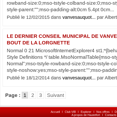
rowband-size:0;mso-tstyle-colband-size:0;mso-s
style-parent:"";mso-padding-alt:0cm 5.4pt 0cm...
Publié le 12/02/2015 dans
vanvesauquot...
par Albert
LE DERNIER CONSEIL MUNICIPAL DE VANVE
BOUT DE LA LORGNETTE
Normal 0 21 MicrosoftInternetExplorer4 st1:*{behav
Style Definitions */ table.MsoNormalTable{mso-s
Normal";mso-tstyle-rowband-size:0;mso-tstyle-co
style-noshow:yes;mso-style-parent:"";mso-paddin
Publié le 18/12/2014 dans
vanvesauquot...
par Albert
Page :
1
2
3
Suivant
Accueil
I
Club VIB
I
Explorer
I
Nos offres
I
D
A propos de Hautetfort
I
Contacts