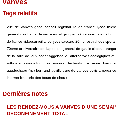
vanves
Tags relatifs
ville de vanves
gpso
conseil régional ile de france
lycée miche
général des hauts de seine
escal
groupe dakoté
orientations bud
de france
vidéosurveillance
yves saccard
2éme festival des sport
70éme anniversaire de l'appel du général de gaulle
abdoud tanga
de la salle de jeux cadet
aggenda 21
alternatives ecologiques et 
artliance
association des maires deshauts de seine
baromé
gauducheau (nc)
bertrand auville curé de vanves
boris amoroz co
internet
braderie des bouts de choux
Dernières notes
LES RENDEZ-VOUS A VANVES D’UNE SEMAI
DECONFINEMENT TOTAL