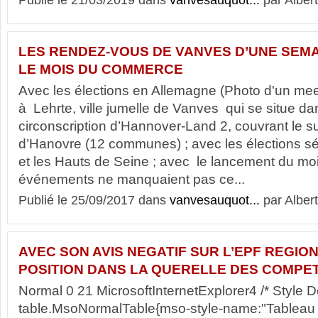
Publié le 21/03/2019 dans
vanvesauquot...
par Albert
LES RENDEZ-VOUS DE VANVES D’UNE SEM
LE MOIS DU COMMERCE
Avec les élections en Allemagne (Photo d'un me
à Lehrte, ville jumelle de Vanves qui se situe d
circonscription d’Hannover-Land 2, couvrant le s
d’Hanovre (12 communes) ; avec les élections sé
et les Hauts de Seine ; avec le lancement du m
événements ne manquaient pas ce...
Publié le 25/09/2017 dans
vanvesauquot...
par Albert
AVEC SON AVIS NEGATIF SUR L’EPF REGIO
POSITION DANS LA QUERELLE DES COMPET
Normal 0 21 MicrosoftInternetExplorer4 /* Style Def
table.MsoNormalTable{mso-style-name:"Tableau 