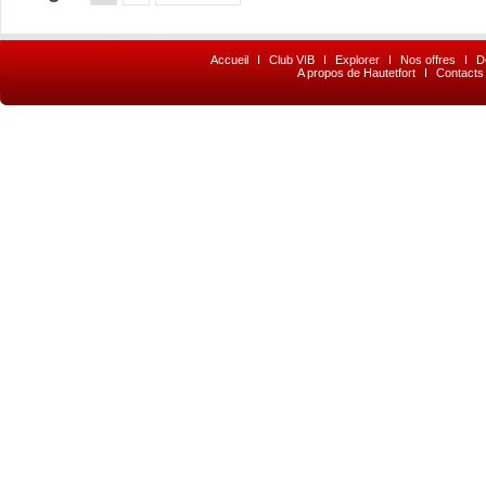
Accueil
I
Club VIB
I
Explorer
I
Nos offres
I
D
A propos de Hautetfort
I
Contacts