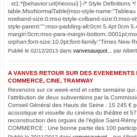
st1:*{behavior:url(#ieooui) } /* Style Definitions */
table.MsoNormalTable{mso-style-name:"Tableau 
rowband-size:0;mso-tstyle-colband-size:0;mso-s
style-parent:"";mso-padding-alt:0cm 5.4pt 0cm 5
margin:0cm;mso-para-margin-bottom:.0001pt;ms
orphan;font-size:10.0pt;font-family:"Times New R
Publié le 02/12/2013 dans
vanvesauquot...
par Albert
A VANVES RETOUR SUR DES EVENEMENTS 
COMMERCE, CINE, TRAMWAY
Revenons sur ce week-end et cette semaine qui 
l’attribution de deux subventions par la Commis
Conseil Général des Hauts de Seine : 15 245 € p
acoustique et visuelle du cinéma du théâtre et 57
reconstruction des orgues de l’église Saint-Ré
COMMERCE : Une bonne partie des 100 participa