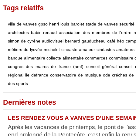
Tags relatifs
ville de vanves
gpso
henri louis barolet
stade de vanves
sécurité
architectes babin-renaud
association des membres de l'ordre n
simon de cyréne
audiovisuel
bernard gauducheau
café héo
camp
métiers du lycvée michelet
cinéaste amateur
cinéastes amateurs
banque alimentaire
collecte alimentaire
commerces
commissaire d
congrés des maires de france (amf)
conseil général
conseil 
régional ile defrance
conservatoire de musique ode
créches de
des sports
Dernières notes
LES RENDEZ VOUS A VANVES D’UNE SEMAI
Après les vacances de printemps, le pont de l’as
end prolongé de la Pentecôte, c’est enfin la rep