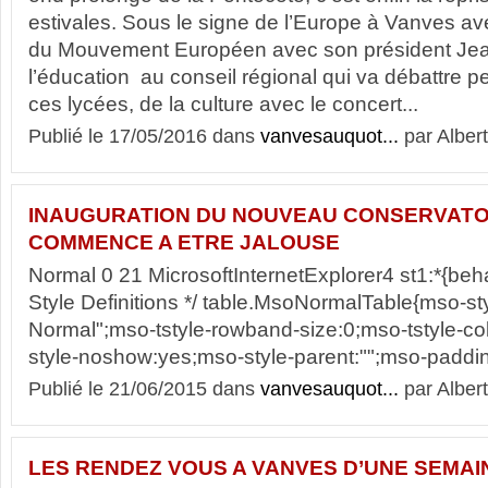
estivales. Sous le signe de l’Europe à Vanves ave
du Mouvement Européen avec son président Jea
l’éducation au conseil régional qui va débattre p
ces lycées, de la culture avec le concert...
Publié le 17/05/2016 dans
vanvesauquot...
par Albert
INAUGURATION DU NOUVEAU CONSERVATOI
COMMENCE A ETRE JALOUSE
Normal 0 21 MicrosoftInternetExplorer4 st1:*{behav
Style Definitions */ table.MsoNormalTable{mso-s
Normal";mso-tstyle-rowband-size:0;mso-tstyle-co
style-noshow:yes;mso-style-parent:"";mso-paddin
Publié le 21/06/2015 dans
vanvesauquot...
par Albert
LES RENDEZ VOUS A VANVES D’UNE SEMAI