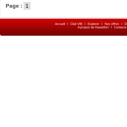
Page :
1
Accueil
I
Club VIB
I
Explorer
I
Nos offres
I
D
A propos de Hautetfort
I
Contacts