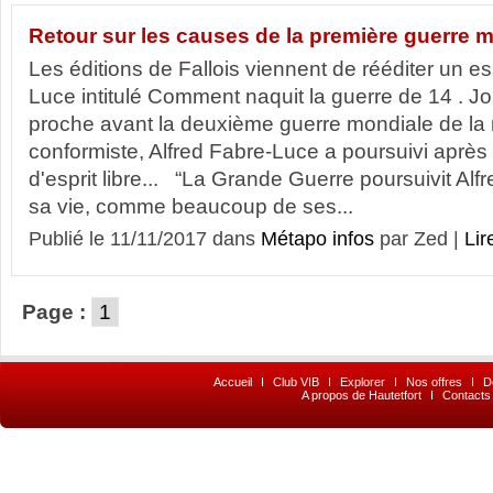
Retour sur les causes de la première guerre m
Les éditions de Fallois viennent de rééditer un es
Luce intitulé Comment naquit la guerre de 14 . Jo
proche avant la deuxième guerre mondiale de l
conformiste, Alfred Fabre-Luce a poursuivi après c
d'esprit libre... “La Grande Guerre poursuivit Al
sa vie, comme beaucoup de ses...
Publié le 11/11/2017 dans
Métapo infos
par Zed |
Lir
Page :
1
Accueil
I
Club VIB
I
Explorer
I
Nos offres
I
D
A propos de Hautetfort
I
Contacts