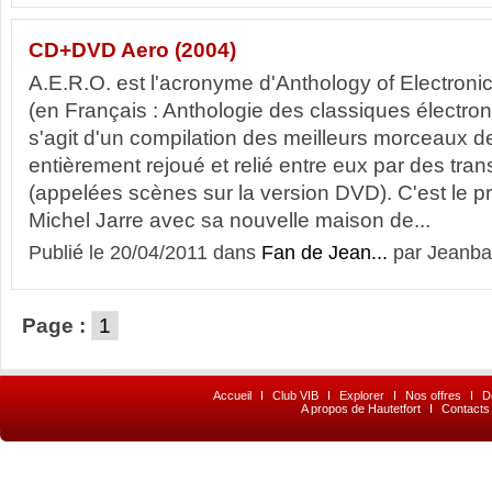
CD+DVD Aero (2004)
A.E.R.O. est l'acronyme d'Anthology of Electronic
(en Français : Anthologie des classiques électroniq
s'agit d'un compilation des meilleurs morceaux d
entièrement rejoué et relié entre eux par des trans
(appelées scènes sur la version DVD). C'est le 
Michel Jarre avec sa nouvelle maison de...
Publié le 20/04/2011 dans
Fan de Jean...
par Jeanba
Page :
1
Accueil
I
Club VIB
I
Explorer
I
Nos offres
I
D
A propos de Hautetfort
I
Contacts