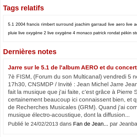
Tags relatifs
5.1
2004
francis rimbert
surround
joachim garraud
live aero
live 
pluie
live oxygène 2
live oxygène 4
monaco
patrick rondat
pékin
st
Dernières notes
Jarre sur le 5.1 de l'album AERO et du concert
7è FISM, (Forum du son Multicanal) vendredi 5 
17h30, CNSMDP / Invité : Jean Michel Jarre Jean M
fait la musique que j'ai faite, c'est grâce à Pierre
certainement beaucoup ici connaissent bien, et qu
de Recherches Musicales (GRM). Quand j'ai com
musique électro-acoustique, dont la diffusion...
Publié le 24/02/2013 dans
Fan de Jean...
par Jeanba