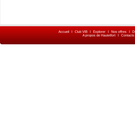
Accueil
I
Club VIB
I
Explorer
I
Nos offres
I
D
A propos de Hautetfort
I
Contacts