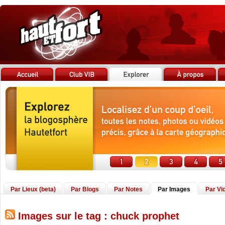
Par Lieux (beta)
Par Blogs
Par Notes
Par Images
Par Vi
Images sur le tag : chuck prophet