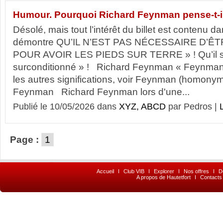
Humour. Pourquoi Richard Feynman pense-t-i
Désolé, mais tout l’intérêt du billet est contenu dans
démontre QU’IL N’EST PAS NÉCESSAIRE D’ÊT
POUR AVOIR LES PIEDS SUR TERRE » ! Qu’il suff
surconditionné » ! Richard Feynman « Feynman »
les autres significations, voir Feynman (homony
Feynman Richard Feynman lors d'une...
Publié le 10/05/2026 dans
XYZ, ABCD
par Pedros |
L
Page :
1
Accueil
I
Club VIB
I
Explorer
I
Nos offres
I
D
A propos de Hautetfort
I
Contacts