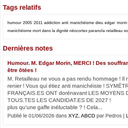
Tags relatifs
humour
2005
2011
addiction
anti manichéisme
dieu
edgar morin
manichéisme
mort dans la dignité
néocortex
paranoîa
retailleau
so
Dernières notes
Humour. M. Edgar Morin, MERCI ! Des souffran
être ôtées !
M. Retailleau ne vous a pas rendu hommage ! Il 
renier ! Vous qui étiez anti manichéiste ! SY
FRANÇAIS.ES ONT dorénavant LES MOYENS
TOUS.TES LES CANDIDAT.ES DE 2027 
plus qu’une gaffe inéluctable ? ! Cela...
Publié le 01/06/2026 dans
XYZ, ABCD
par Pedros |
L