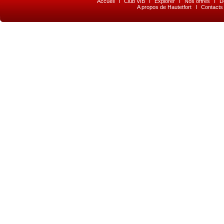
Accueil
I
Club VIB
I
Explorer
I
Nos offres
I
D
A propos de Hautetfort
I
Contacts