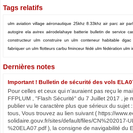
Tags relatifs
ulm
aviation
village aéronautique
25khz
8.33khz
air parc
air par
autogire ela
avirex
aérodelahaye
batterie
bulletin de service
ca
constructeur ulm
construire un ulm
conteneur habitable
dgac
fabriquer un ulm
flotteurs carbu
fminceur
fédé ulm
fédération ulm
i
Dernières notes
Important ! Bulletin de sécurité des vols ELA0
Pour celles et ceux qui n'auraient pas reçu le mail
FFPLUM , "Flash Sécurité" du 7 Juillet 2017 , je
publier vu le caractère plus que sérieux du sujet :
tous, Vous trouvez au lien suivant ( https://www.
solidaire.gouv.fr/sites/default/files/CN%202017
%20ELA07.pdf ), la consigne de navigabilité du E