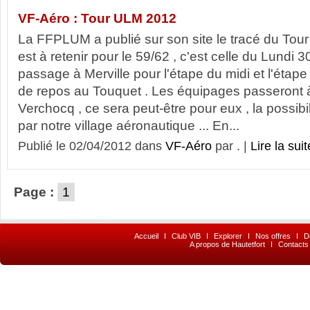
VF-Aéro : Tour ULM 2012
La FFPLUM a publié sur son site le tracé du Tou
est à retenir pour le 59/62 , c'est celle du Lundi 
passage à Merville pour l'étape du midi et l'étape
de repos au Touquet . Les équipages passeront à
Verchocq , ce sera peut-être pour eux , la possibil
par notre village aéronautique ... En...
Publié le 02/04/2012 dans
VF-Aéro
par . |
Lire la suit
Page :
1
Accueil
I
Club VIB
I
Explorer
I
Nos offres
I
D
A propos de Hautetfort
I
Contacts