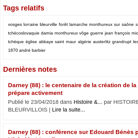
Tags relatifs
vosges
lorraine
bleurville
forêt
lamarche
monthureux sur saône
s
tchécoslovaquie
damia
monthureux
vôge
guerre
jean françois mi
tchèque
église
abbaye saint maur
algérie
austerlitz
grandrupt
le
1870
andré barbier
Dernières notes
Darney (88) : le centenaire de la création de 
prépare activement
Publié le 23/04/2018 dans
Histoire &...
par HISTOIR
BLEURVILLOIS |
Lire la suite...
Darney (88) : conférence sur Edouard Bénès 