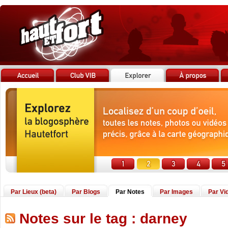
Par Lieux (beta)
Par Blogs
Par Notes
Par Images
Par Vi
Notes sur le tag : darney