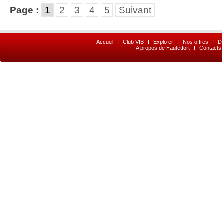
Page :
1
2
3
4
5
Suivant
Accueil
I
Club VIB
I
Explorer
I
Nos offres
I
D
A propos de Hautetfort
I
Contacts