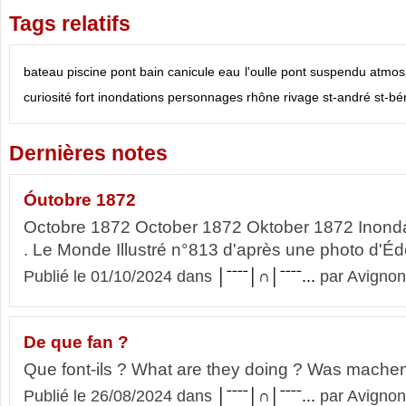
Tags relatifs
bateau
piscine
pont
bain
canicule
eau
l'oulle
pont suspendu
atmos
curiosité
fort
inondations
personnages
rhône
rivage
st-andré
st-bé
Dernières notes
Óutobre 1872
Octobre 1872 October 1872 Oktober 1872 Inonda
. Le Monde Illustré n°813 d'après une photo d'
Publié le 01/10/2024 dans
│ˉˉˉˉ│∩│ˉˉˉˉ...
par Avignon
De que fan ?
Que font-ils ? What are they doing ? Was machen
Publié le 26/08/2024 dans
│ˉˉˉˉ│∩│ˉˉˉˉ...
par Avignon