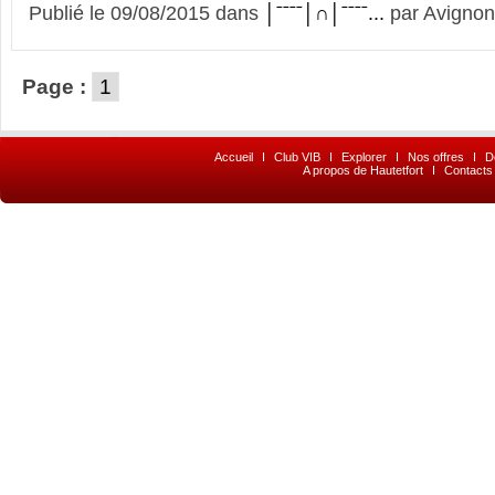
Publié le 09/08/2015 dans
│ˉˉˉˉ│∩│ˉˉˉˉ...
par Avignon
Page :
1
Accueil
I
Club VIB
I
Explorer
I
Nos offres
I
D
A propos de Hautetfort
I
Contacts