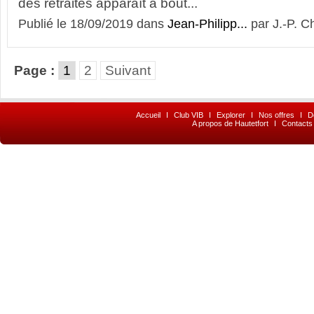
des retraites apparaît à bout...
Publié le 18/09/2019 dans
Jean-Philipp...
par J.-P. C
Page :
1
2
Suivant
Accueil
I
Club VIB
I
Explorer
I
Nos offres
I
D
A propos de Hautetfort
I
Contacts