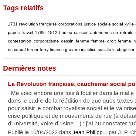
Tags relatifs
1791
révolution française
corporations
justice sociale
social
xviiie
papes
travail
1789.
1812
badiou
caisses autonomes de retraite
contestation
corporatisme
dessin
femme
femme droit
femme m
échafaud
ferrier
ferry
finance
gravure
injustice sociale
le chapelier
Dernières notes
La Révolution française, cauchemar social pour
Me voici encore une fois à fouiller dans la malle 
dans le cadre de la réédition de quelques textes 
pour saisir le combat royaliste social et le valoris
crise politique et de mouvements de rue (à défaut
d’université, voire d’usine…) : j’ai pu constater qu’i
Publié le 10/04/2023 dans
Jean-Philipp...
par J.-P. C