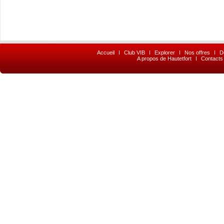
Accueil
I
Club VIB
I
Explorer
I
Nos offres
I
D
A propos de Hautetfort
I
Contacts