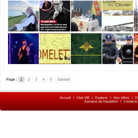
Page :
1
2
3
4
5
Suivant
Accueil
I
Club VIB
I
Explorer
I
Nos offres
I
D
A propos de Hautetfort
I
Contacts