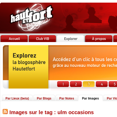
Par Lieux (beta)
Par Blogs
Par Notes
Par Images
Par Vi
Images sur le tag : ulm occasions