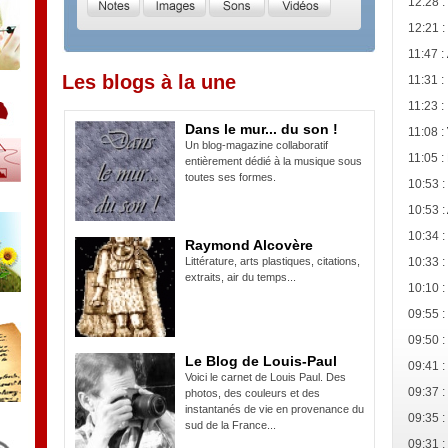
12:28 :
12:21 :
11:47 :
Les blogs à la une
11:31 :
11:23 :
Dans le mur... du son !
11:08 :
Un blog-magazine collaboratif
11:05 :
entièrement dédié à la musique sous
toutes ses formes.
10:53 :
10:53 :
10:34 :
Raymond Alcovère
Littérature, arts plastiques, citations,
10:33 :
extraits, air du temps...
10:10 :
09:55 :
09:50 :
Le Blog de Louis-Paul
09:41 :
Voici le carnet de Louis Paul. Des
09:37 :
photos, des couleurs et des
instantanés de vie en provenance du
09:35 :
sud de la France...
09:31 :