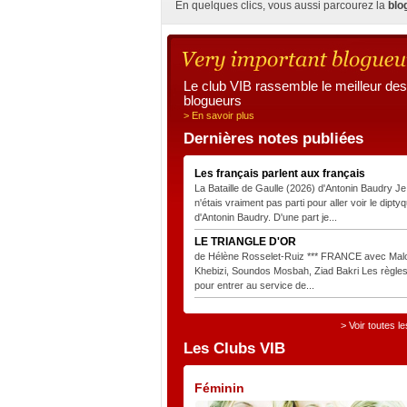
En quelques clics, vous aussi parcourez la
blo
Le club VIB rassemble le meilleur des
blogueurs
> En savoir plus
Dernières notes publiées
Les français parlent aux français
La Bataille de Gaulle (2026) d'Antonin Baudry Je
n'étais vraiment pas parti pour aller voir le dipty
d'Antonin Baudry. D'une part je...
LE TRIANGLE D'OR
de Hélène Rosselet-Ruiz *** FRANCE avec Mal
Khebizi, Soundos Mosbah, Ziad Bakri Les règle
pour entrer au service de...
> Voir toutes l
Les Clubs VIB
Féminin