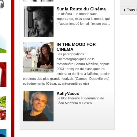
Sur la Route du Cinéma
Tous l
Le cinéma : un monde sans
importance, mais c'est le monde qui
m'appartient où le mal n'existe pas...
IN THE MOOD FOR
CINEMA
Les pérégrinations
cinématographiques de la
romancière Sandra Mézière, depuis
2003 : critiques de classiques du
cinéma et de films à l'affiche, articles
en direct des plus grands festivals (Cannes, Deauville etc)
et évènements (César, avant-premières etc)
KallyVasco
Le blog littéraire et gourmand de
Léon Mazzella di Bosco