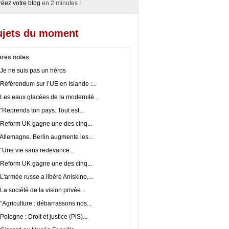
réez votre blog
en 2 minutes !
ujets du moment
ères notes
Je ne suis pas un héros
Référendum sur l’UE en Islande :...
Les eaux glacées de la modernité...
”Reprends ton pays. Tout est...
Reform UK gagne une des cinq...
Allemagne. Berlin augmente les...
”Une vie sans redevance...
Reform UK gagne une des cinq...
L'armée russe a libéré Aniskino,...
La société de la vision privée...
”Agriculture : débarrassons nos...
Pologne : Droit et justice (PiS)...