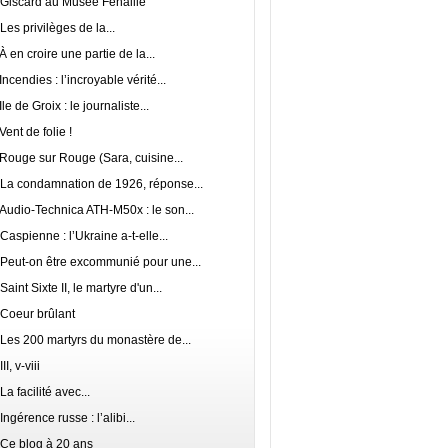
Giscard au Musée Fenaille
Les privilèges de la...
À en croire une partie de la...
Incendies : l’incroyable vérité...
Ile de Groix : le journaliste...
Vent de folie !
Rouge sur Rouge (Sara, cuisine...
La condamnation de 1926, réponse...
Audio‑Technica ATH‑M50x : le son...
Caspienne : l’Ukraine a-t-elle...
Peut-on être excommunié pour une...
Saint Sixte II, le martyre d'un...
Coeur brûlant
Les 200 martyrs du monastère de...
III, v-viii
La facilité avec...
Ingérence russe : l’alibi...
Ce blog à 20 ans