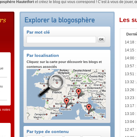
gosphère Hautetfort
et créez le blog qui vous correspond ! C’est à vous de jouer,
c
Les s
Par mot clé
Derni
14:18 :
14:15 :
Par localisation
14:00 :
Cliquez sur la carte pour découvrir les blogs et
13:57 :
contenus associés
que
13:51 :
13:32 :
ou
13:26 :
s
13:23 :
13:17 :
es notes
13:10 :
13:04 :
12:47 :
Par type de contenu