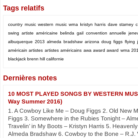
Tags relatifs
country music
western music
wma
kristyn harris
dave stamey
c
swing
artiste américaine
belinda gail
convention annuelle
jene
albuquerque 2013
almeda bradshaw
arizona
doug figgs
flying
américain
artistes
artistes américains
awa
award
award wma 20
blackjack
brenn hill
californie
Dernières notes
10 MOST PLAYED SONGS BY WESTERN MUSIC
Way Summer 2016)
1. A Cowboy Like Me – Doug Figgs 2. Old New 
Figgs 3. Somewhere in the Rubies Tonight – Al
Travelin’ in My Boots – Kristyn Harris 5. Heavenl
Almeda Bradshaw 6. Cowboy to the Bone – R.J. V