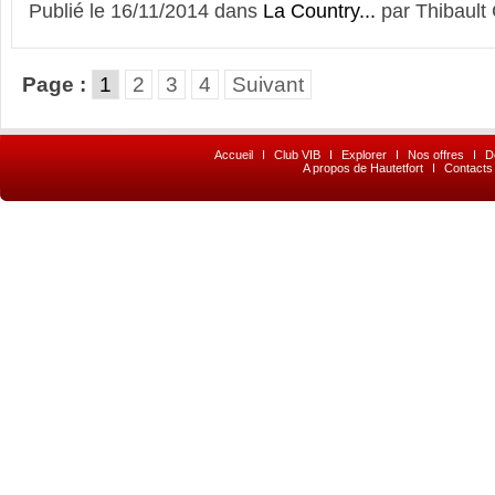
Publié le 16/11/2014 dans
La Country...
par Thibault 
Page :
1
2
3
4
Suivant
Accueil
I
Club VIB
I
Explorer
I
Nos offres
I
D
A propos de Hautetfort
I
Contacts