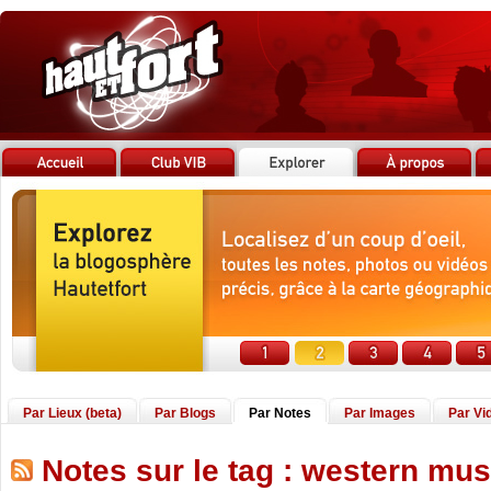
Par Lieux (beta)
Par Blogs
Par Notes
Par Images
Par Vi
Notes sur le tag : western mus