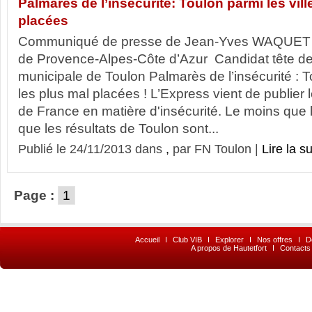
Palmarès de l’insécurité: Toulon parmi les vill
placées
Communiqué de presse de Jean-Yves WAQUET C
de Provence-Alpes-Côte d’Azur Candidat tête de li
municipale de Toulon Palmarès de l’insécurité : To
les plus mal placées ! L’Express vient de publier 
de France en matière d'insécurité. Le moins que l
que les résultats de Toulon sont...
Publié le 24/11/2013 dans
,
par FN Toulon |
Lire la su
Page :
1
Accueil
I
Club VIB
I
Explorer
I
Nos offres
I
D
A propos de Hautetfort
I
Contacts