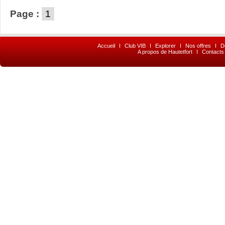
Page :
1
Accueil
I
Club VIB
I
Explorer
I
Nos offres
I
D
A propos de Hautetfort
I
Contacts