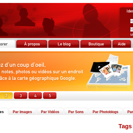
M
tes
Par Images
Par Vidéos
Par Sons
Par Photoblogs
Par
Tags 