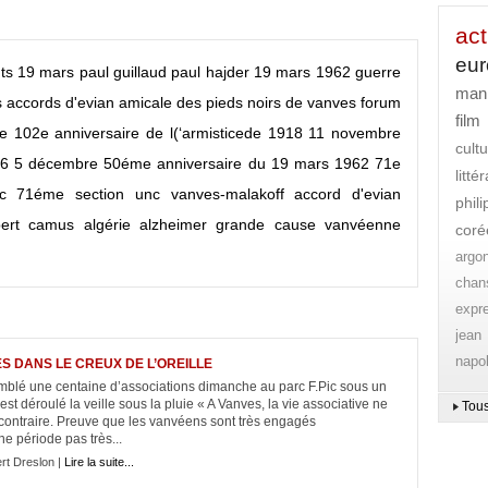
act
eu
ts
19 mars
paul guillaud
paul hajder
19 mars 1962
guerre
mani
s
accords d'evian
amicale des pieds noirs de vanves
forum
film
se
102e anniversaire de l(‘armisticede 1918
11 novembre
cult
16
5 décembre
50éme anniversaire du 19 mars 1962
71e
litt
c
71éme section unc vanves-malakoff
accord d'evian
phil
bert camus
algérie
alzheimer grande cause vanvéenne
coré
argo
chan
expr
jean
napo
S DANS LE CREUX DE L’OREILLE
blé une centaine d’associations dimanche au parc F.Pic sous un
est déroulé la veille sous la pluie « A Vanves, la vie associative ne
Tous
 contraire. Preuve que les vanvéens sont très engagés
e période pas très...
rt Dreslon |
Lire la suite...