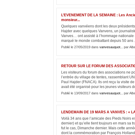
L’EVENEMENT DE LA SEMAINE : Les Ancie
monsieur...
Quelques vanvéens dont les deux présidents 
Hajder avec quelques Vanvens, un journalist
Vanves… ont assisté à l’hommage nationale r
marqué le monde combattant depuis 50 ans . 
Publié le 27/05/2019 dans
vanvesauquot...
par Albe
RETOUR SUR LE FORUM DES ASSOCIATI
Les visiteurs du forum des associations ne po
l’entrée du village de tentes, rassemblant U
Paul Hajder (FNACA). Ils ont reçu la visite 
avait été organisé pour les jeunes visiteurs do
Publié le 13/09/2017 dans
vanvesauquot...
par Albe
LENDEMAIN DE 19 MARS A VANVES : « 
Voilà 34 ans que l’amicale des Pieds Noirs es
dernier) et qu’elle tient toujours en mars s
fut le cas, Dimanche dernier. Mais cette anné
dont la commémoration par François Hollande