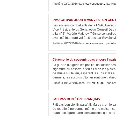
Publié le 22/03/2016 dans
vanvesauquot...
par Albe
L’IMAGE D’UN JOUR A VANVES : UN CERT
Les anciens combattants de la FNACA avec le
Vice Présidente du Sénat et du Conseil Dépar
attal (PS), Valérie Matthey (PS), se sont ret
avait été inauguré voilà 16 ans par Guy Janvie
Publié le 20/03/2016 dans
vanvesauquot...
par Albe
Cérémonie du souvenir : pas encore l'apai
La guerre d'Algérie n'a pas fini de laisser des
signature du cessez-le-feu à Evian les plaies
de l'huile sur le feu, espérant les uns et les 
derniers, les accords d'Evian sont une trahiso
Publié le 19/03/2016 dans
L'AN VERT de...
par lan
FAIT PAS BON ÊTRE FRANÇAIS
Fait pas bon vieillir, paraît-il. Mais ça, on l
de retraite à personne, même une maison supe
quand on figure parmi des anciens, quels qu’i