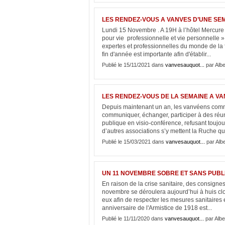
LES RENDEZ-VOUS A VANVES D’UNE SE
Lundi 15 Novembre . A 19H à l’hôtel Mercure
pour vie professionnelle et vie personnell
expertes et professionnelles du monde de la 
fin d'année est importante afin d'établir...
Publié le 15/11/2021 dans
vanvesauquot...
par Albe
LES RENDEZ-VOUS DE LA SEMAINE A V
Depuis maintenant un an, les vanvéens comme 
communiquer, échanger, participer à des réu
publique en visio-conférence, refusant toujou
d’autres associations s’y mettent la Ruche qu
Publié le 15/03/2021 dans
vanvesauquot...
par Albe
UN 11 NOVEMBRE SOBRE ET SANS PUBL
En raison de la crise sanitaire, des consign
novembre se déroulera aujourd’hui à huis clos
eux afin de respecter les mesures sanitaires et
anniversaire de l'Armistice de 1918 est...
Publié le 11/11/2020 dans
vanvesauquot...
par Albe