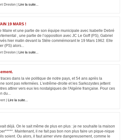
rt Dreslon |
Lire la suite...
AIN 19 MARS !
 Maire et une partie de son équipe municipale avec Isabelle Debré
temental , une partie de l’opposition avec JC Le Goff (PS), Gabriel
rouvés hier matin devant la Stéle commémorant le 19 Mars 1962. Elle
r (PS) alors...
rt Dreslon |
Lire la suite...
sement.
 traces dans la vie politique de notre pays, et 54 ans après la
 ne sont pas refermées. L’extrême-droite et les Sarkozystes jettent
autres attirer vers eux les nostalgiques de l'Algérie française. Pour ces
n du...
vert |
Lire la suite...
e savait déjà. On le sait même de plus en plus : je ne souhaite la maison
r*****. Maintenant, il ne fait pas bon non plus faire un pique-nique
ls soient. Ou alors, il faut aimer vivre dangereusement, comme le