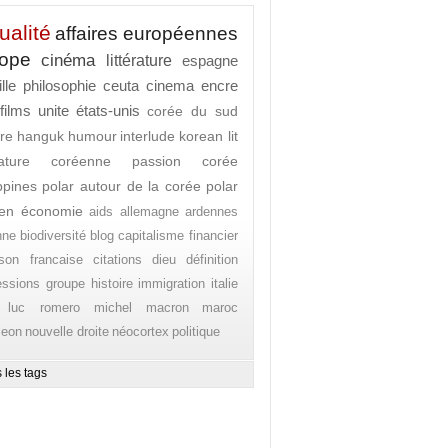
ualité
affaires européennes
rope
cinéma
littérature
espagne
lle
philosophie
ceuta
cinema
encre
films
unite
états-unis
corée du sud
ure
hanguk
humour
interlude
korean lit
érature coréenne
passion corée
ippines
polar autour de la corée
polar
en
économie
aids
allemagne
ardennes
nne
biodiversité
blog
capitalisme financier
son francaise
citations
dieu
définition
essions
groupe
histoire
immigration
italie
 luc romero michel
macron
maroc
leon
nouvelle droite
néocortex
politique
 les tags