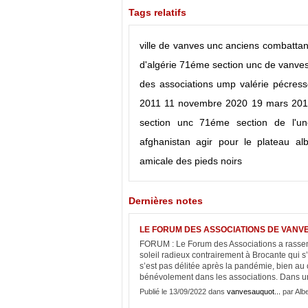
Tags relatifs
ville de vanves
unc
anciens combattan
d'algérie
71éme section unc de vanve
des associations
ump
valérie pécres
2011
11 novembre 2020
19 mars 20
section unc
71éme section de l'un
afghanistan
agir pour le plateau
al
amicale des pieds noirs
Dernières notes
LE FORUM DES ASSOCIATIONS DE VANVE
FORUM : Le Forum des Associations a rassem
soleil radieux contrairement à Brocante qui s’
s’est pas délitée après la pandémie, bien au
bénévolement dans les associations. Dans un
Publié le 13/09/2022 dans
vanvesauquot...
par Albe