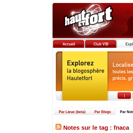
Par Lieux (beta)
Par Blogs
Par No
Notes sur le tag : fnaca