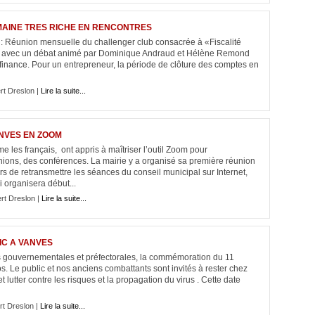
MAINE TRES RICHE EN RENCONTRES
 : Réunion mensuelle du challenger club consacrée à «Fiscalité
e » avec un débat animé par Dominique Andraud et Hélène Remond
finance. Pour un entrepreneur, la période de clôture des comptes en
rt Dreslon |
Lire la suite...
ANVES EN ZOOM
les français, ont appris à maîtriser l’outil Zoom pour
nions, des conférences. La mairie y a organisé sa première réunion
rs de retransmettre les séances du conseil municipal sur Internet,
i organisera début...
rt Dreslon |
Lire la suite...
IC A VANVES
es gouvernementales et préfectorales, la commémoration du 11
. Le public et nos anciens combattants sont invités à rester chez
 lutter contre les risques et la propagation du virus . Cette date
rt Dreslon |
Lire la suite...