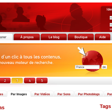
M
tes
Par Images
Par Vidéos
Par Sons
Par Photoblogs
Par
Tags 
as