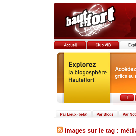
Par Lieux (beta)
Par Blogs
Par No
Images sur le tag : médi