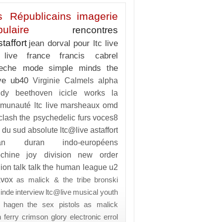
s Républicains
imagerie
ulaire
rencontres
staffort
jean dorval pour ltc live
 live
france
francis cabrel
eche mode
simple minds
the
ve
ub40
Virginie Calmels
alpha
ndy
beethoven
icicle works
la
munauté ltc live
marsheaux
omd
clash
the psychedelic furs
voces8
 du sud
absolute ltc@live
astaffort
ran duran
indo-européens
ochine
joy division
new order
gion
talk talk
the human league
u2
avox
as malick & the tribe
bronski
inde
interview
ltc@live
musical youth
a hagen
the sex pistols
as malick
n ferry
crimson glory
electronic
errol