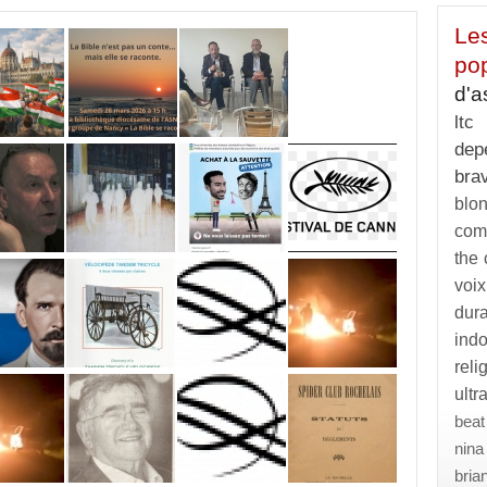
Le
pop
d'a
ltc
dep
bra
blo
com
the 
voix
du
ind
reli
ultr
beat
nin
bria