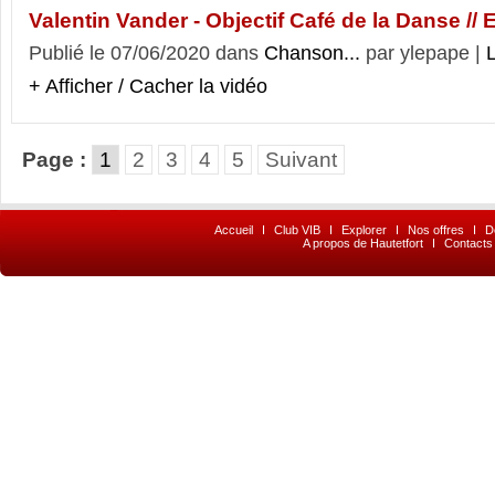
Valentin Vander - Objectif Café de la Danse //
Publié le 07/06/2020 dans
Chanson...
par ylepape |
L
+ Afficher / Cacher la vidéo
Page :
1
2
3
4
5
Suivant
Accueil
I
Club VIB
I
Explorer
I
Nos offres
I
D
A propos de Hautetfort
I
Contacts