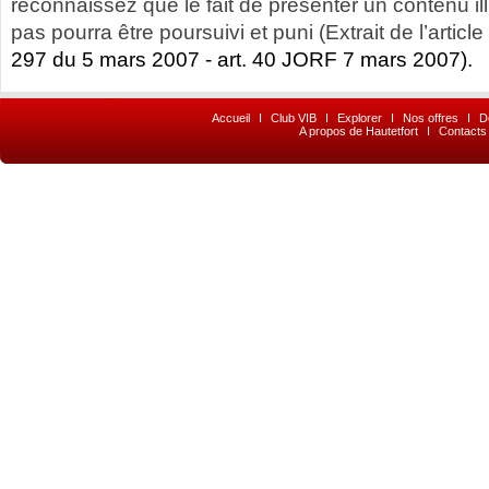
reconnaissez que le fait de présenter un contenu illic
pas pourra être poursuivi et puni (Extrait de l’article
297 du 5 mars 2007 - art. 40 JORF 7 mars 2007).
Accueil
I
Club VIB
I
Explorer
I
Nos offres
I
D
A propos de Hautetfort
I
Contacts