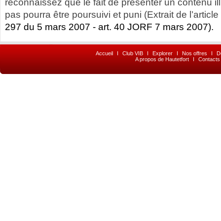
reconnaissez que le fait de présenter un contenu illic
pas pourra être poursuivi et puni (Extrait de l’article
297 du 5 mars 2007 - art. 40 JORF 7 mars 2007).
Accueil
I
Club VIB
I
Explorer
I
Nos offres
I
D
A propos de Hautetfort
I
Contacts