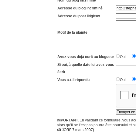
Nom du blog incriminé
Adresse du blog incriminé
Adresse du post litigieux
Motif de la plainte
Avez-vous déjà écrit au blogueur
Oui
Si oui, à quelle date lui avez-vous
écrit
Vous a-t-il répondu
Oui
IMPORTANT.
En validant ce formulaire, vous acc
alors qu’il ne l’est pas pourra être poursuivi et pu
40 JORF 7 mars 2007).