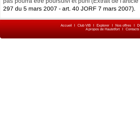
pas pourra être poursuivi et puni (Extrait de l’article
297 du 5 mars 2007 - art. 40 JORF 7 mars 2007).
Accueil
I
Club VIB
I
Explorer
I
Nos offres
I
D
A propos de Hautetfort
I
Contacts