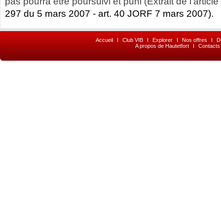
pas pourra être poursuivi et puni (Extrait de l’article
297 du 5 mars 2007 - art. 40 JORF 7 mars 2007).
Accueil
I
Club VIB
I
Explorer
I
Nos offres
I
D
A propos de Hautetfort
I
Contacts