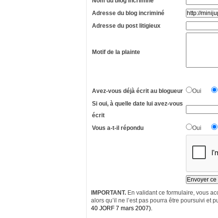
Nom du blog incriminé
Adresse du blog incriminé
Adresse du post litigieux
Motif de la plainte
Avez-vous déjà écrit au blogueur
Oui
Si oui, à quelle date lui avez-vous
écrit
Vous a-t-il répondu
Oui
IMPORTANT.
En validant ce formulaire, vous acc
alors qu’il ne l’est pas pourra être poursuivi et pu
40 JORF 7 mars 2007).