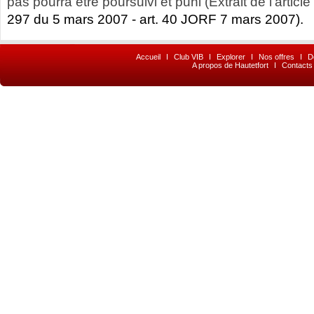
pas pourra être poursuivi et puni (Extrait de l’article
297 du 5 mars 2007 - art. 40 JORF 7 mars 2007).
Accueil
I
Club VIB
I
Explorer
I
Nos offres
I
D
A propos de Hautetfort
I
Contacts