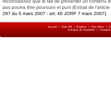
reconnaissez que le fait de présenter un contenu illic
pas pourra être poursuivi et puni (Extrait de l’article
297 du 5 mars 2007 - art. 40 JORF 7 mars 2007).
Accueil
I
Club VIB
I
Explorer
I
Nos offres
I
D
A propos de Hautetfort
I
Contacts