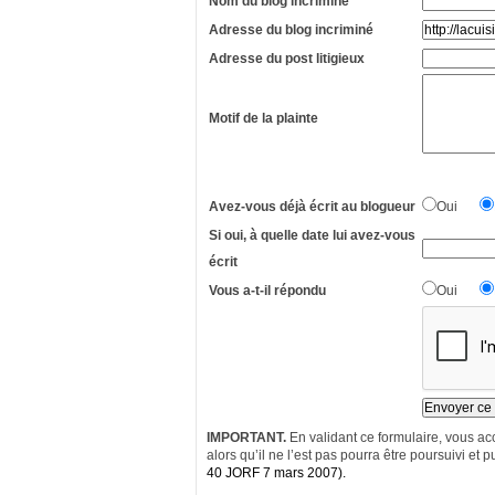
Nom du blog incriminé
Adresse du blog incriminé
Adresse du post litigieux
Motif de la plainte
Avez-vous déjà écrit au blogueur
Oui
Si oui, à quelle date lui avez-vous
écrit
Vous a-t-il répondu
Oui
IMPORTANT.
En validant ce formulaire, vous acc
alors qu’il ne l’est pas pourra être poursuivi et pu
40 JORF 7 mars 2007).