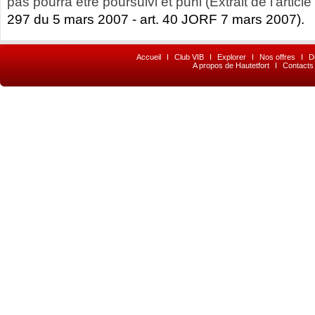
pas pourra être poursuivi et puni (Extrait de l’article
297 du 5 mars 2007 - art. 40 JORF 7 mars 2007).
Accueil
I
Club VIB
I
Explorer
I
Nos offres
I
D
A propos de Hautetfort
I
Contacts