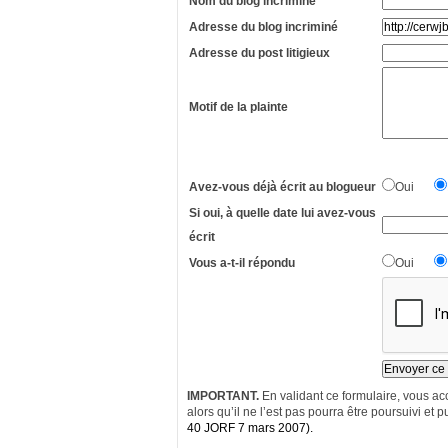
Nom du blog incriminé
Adresse du blog incriminé
Adresse du post litigieux
Motif de la plainte
Avez-vous déjà écrit au blogueur
Oui
Si oui, à quelle date lui avez-vous
écrit
Vous a-t-il répondu
Oui
IMPORTANT.
En validant ce formulaire, vous acc
alors qu’il ne l’est pas pourra être poursuivi et pu
40 JORF 7 mars 2007).