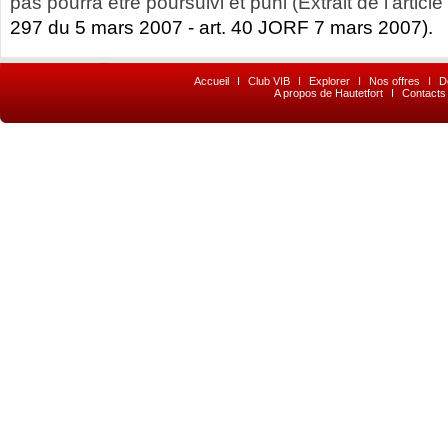
pas pourra être poursuivi et puni (Extrait de l’article
297 du 5 mars 2007 - art. 40 JORF 7 mars 2007).
Accueil
I
Club VIB
I
Explorer
I
Nos offres
I
D
A propos de Hautetfort
I
Contacts