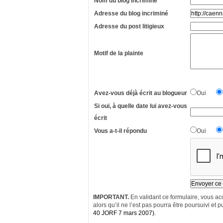
Nom du blog incriminé
Adresse du blog incriminé
Adresse du post litigieux
Motif de la plainte
Avez-vous déjà écrit au blogueur
Oui
Si oui, à quelle date lui avez-vous
écrit
Vous a-t-il répondu
Oui
IMPORTANT.
En validant ce formulaire, vous acc
alors qu’il ne l’est pas pourra être poursuivi et pu
40 JORF 7 mars 2007).